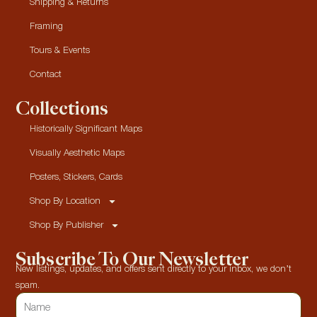
Shipping & Returns
Framing
Tours & Events
Contact
Collections
Historically Significant Maps
Visually Aesthetic Maps
Posters, Stickers, Cards
Shop By Location
Shop By Publisher
Subscribe To Our Newsletter
New listings, updates, and offers sent directly to your inbox, we don’t
spam.