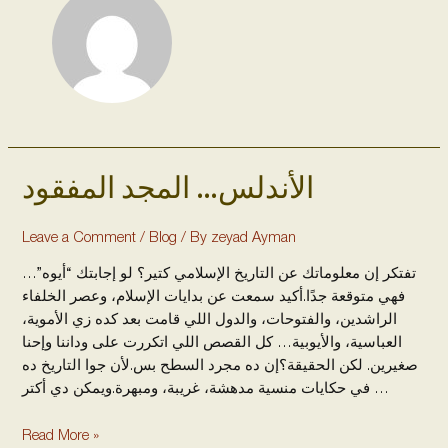
الأندلس… المجد المفقود
الأندلس…
المجد
المفقود
Leave a Comment
/
Blog
/ By
zeyad Ayman
تفتكر إن معلوماتك عن التاريخ الإسلامي كتير؟ لو إجابتك “أيوه”…
فهي متوقعة جدًا.أكيد سمعت عن بدايات الإسلام، وعصر الخلفاء
الراشدين، والفتوحات، والدول اللي قامت بعد كده زي الأموية،
العباسية، والأيوبية… كل القصص اللي اتكررت على وداننا وإحنا
صغيرين. لكن الحقيقة؟إن ده مجرد السطح بس.لأن جوا التاريخ ده
في حكايات منسية مدهشة، غريبة، ومبهرة.ويمكن دي أكتر …
Read More »